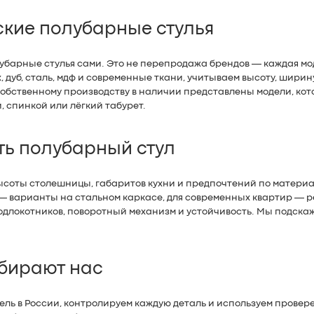
кие полубарные стулья
убарные стулья сами. Это не перепродажа брендов — каждая м
х, дуб, сталь, мдф и современные ткани, учитываем высоту, шири
обственному производству в наличии представлены модели, кото
, спинкой или лёгкий табурет.
ть полубарный стул
ысоты столешницы, габаритов кухни и предпочтений по материал
 — варианты на стальном каркасе, для современных квартир —
одлокотников, поворотный механизм и устойчивость. Мы подска
бирают нас
ль в России, контролируем каждую деталь и используем провер