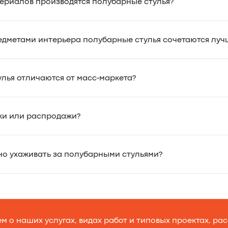
териалов производятся полубарные стулья?
едметами интерьера полубарные стулья сочетаются луч
улья отличаются от масс-маркета?
дки или распродажи?
но ухаживать за полубарными стульями?
 о наших услугах, видах работ и типовых проектах, ра