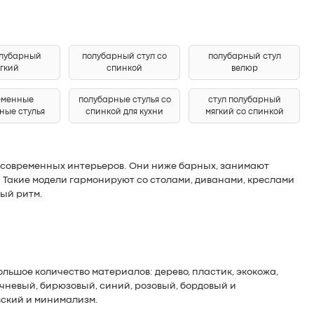
олубарный
полубарный стул со
полубарный стул
гкий
спинкой
велюр
еменные
полубарные стулья со
стул полубарный
ные стулья
спинкой для кухни
мягкий со спинкой
 и современных интерьеров. Они ниже барных, занимают
 Такие модели гармонируют со столами, диванами, креслами
ный ритм.
льшое количество материалов: дерево, пластик, экокожа,
ричневый, бирюзовый, синий, розовый, бордовый и
вский и минимализм.