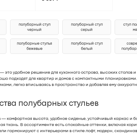
полубарный стул
полубарный стул
стул п
черный
серый
мя
полубарные стулья
полубарный стул
совр
бежевые
белый
полубар
— это удобное решение для кухонного острова, высоких столов
ошо подходят для квартир и домов с компактными планировками.
ками, легко вписываясь в пространство и добавляя ему аккурат
тва полубарных стульев
— комфортная высота, удобное сиденье, устойчивый каркас и бо
тная ткань. В ассортименте есть спокойные оттенки, включая ко
ли гармонируют с интерьерами в стиле лофт, модерн, скандина