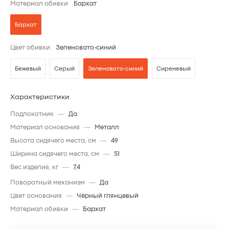
Материал обивки
Бархат
Бархат
Цвет обивки
Зеленовато-синий
Бежевый
Серый
Зеленовато-синий
Сиреневый
Характеристики
Подлокотник
—
Да
Материал основания
—
Металл
Высота сидячего места, см
—
49
Ширина сидячего места, см
—
51
Вес изделия, кг
—
7,4
Поворотный механизм
—
Да
Цвет основания
—
Чёрный глянцевый
Материал обивки
—
Бархат